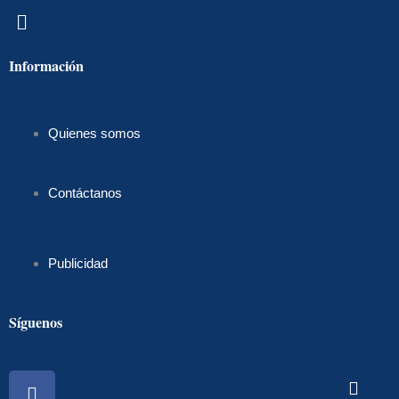
Menú
Información
Quienes somos
Contáctanos
Publicidad
Síguenos
Facebook
Instagram