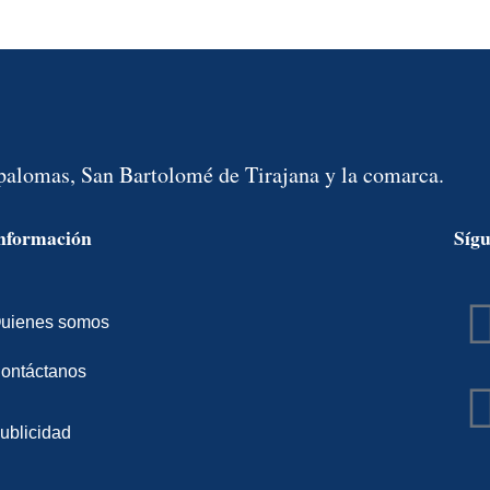
spalomas, San Bartolomé de Tirajana y la comarca.
nformación
Síg
uienes somos
ontáctanos
ublicidad