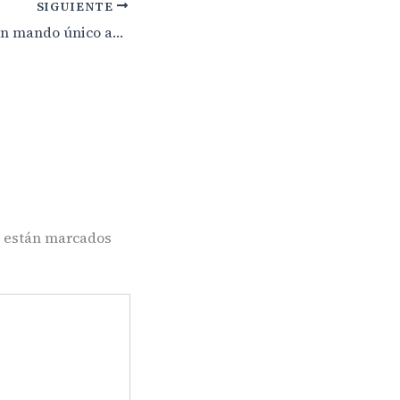
SIGUIENTE
Clavijo reclama un mando único ante el crecimiento de inmigrantes en Canarias
s están marcados