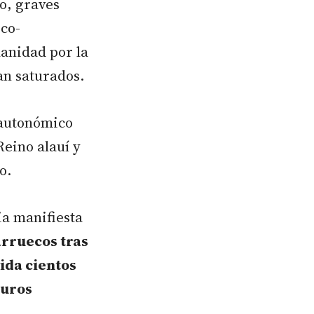
o, graves
ico-
anidad por la
an saturados.
o autonómico
Reino alauí y
o.
ia manifiesta
arruecos tras
ida cientos
duros