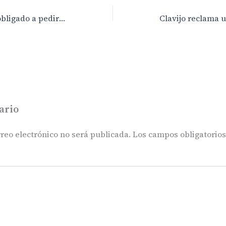
El Gobierno se ve obligado a pedir una prórroga para el nuevo Juzgado de San Bartolomé de Tirajana
ario
reo electrónico no será publicada.
Los campos obligatorio