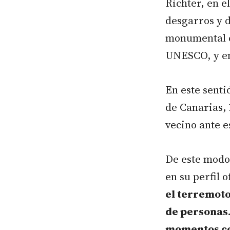
Richter, en e
desgarros y d
monumental d
UNESCO, y en 
En este senti
de Canarias,
vecino ante e
De este mod
en su perfil of
el terremoto
de personas.
momentos co