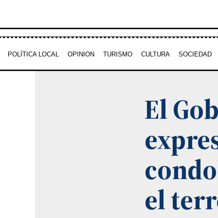
Ir
al
contenido
POLÍTICA LOCAL
OPINION
TURISMO
CULTURA
SOCIEDAD
El Gob
expres
condo
el ter