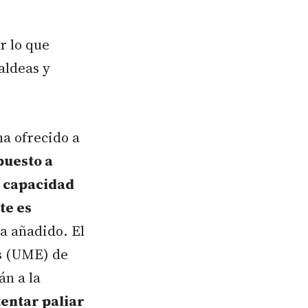
r lo que
aldeas y
ha ofrecido a
puesto a
u capacidad
te es
ha añadido. El
s (UME) de
án a la
tentar paliar