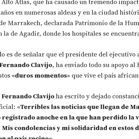
l Alto Atlas, que ha causado un tremendo impact
años en numerosas aldeas y en la ciudad histór
e Marrakech, declarada Patrimonio de la Hum
la de Agadir, donde los hospitales se encuentr
do es de señalar que el presidente del ejecutiv
Fernando Clavijo
, ha enviado todo su apoyo al 
stos «
duros momentos
» que vive el país african
o
Fernando Clavijo
ha escrito y dejado constanc
icial: «
Terribles las noticias que llegan de M
 registrado anoche en la que han perdido la v
 Mis condolencias y mi solidaridad en estos 
n el país vecino»
.