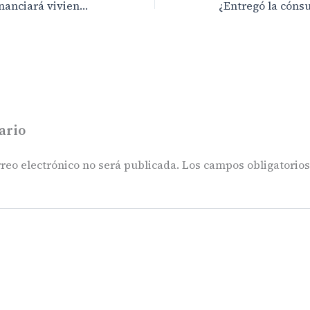
El Ayuntamiento financiará viviendas públicas por 35 millones de euros
ario
reo electrónico no será publicada.
Los campos obligatorio