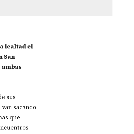
a lealtad el
n San
e ambas
de sus
e van sacando
mas que
encuentros