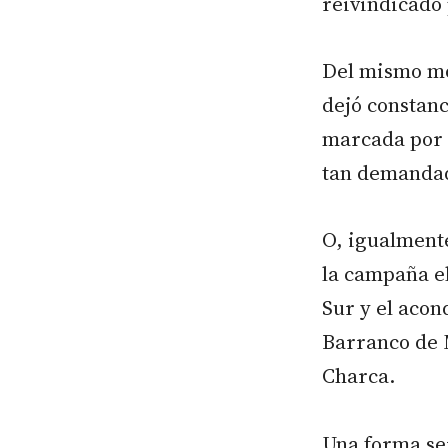
reivindicado 
Del mismo m
dejó constanc
marcada por l
tan demandad
O, igualment
la campaña el
Sur y el acon
Barranco de 
Charca.
Una forma ser