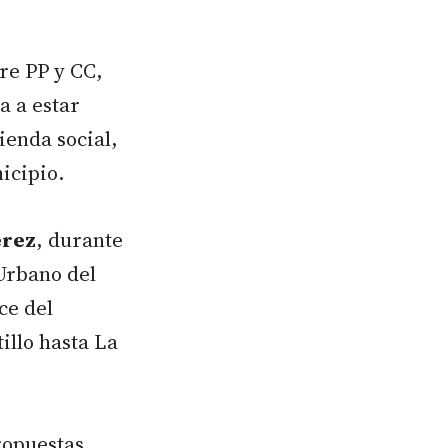
re PP y CC,
a a estar
ienda social,
icipio.
érez
, durante
 Urbano del
ce del
illo hasta La
ropuestas