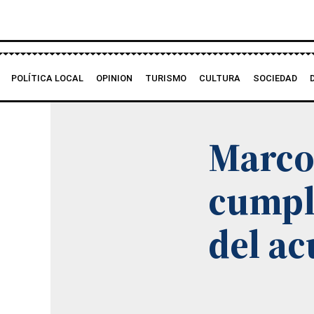
Ir
al
contenido
POLÍTICA LOCAL
OPINION
TURISMO
CULTURA
SOCIEDAD
Marco
cumpl
del a