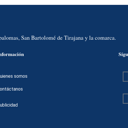
spalomas, San Bartolomé de Tirajana y la comarca.
nformación
Síg
uienes somos
ontáctanos
ublicidad