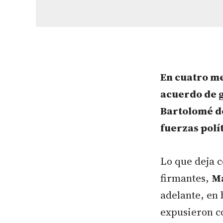
En cuatro me
acuerdo de g
Bartolomé d
fuerzas polít
Lo que deja c
firmantes,
Ma
adelante, en
expusieron co