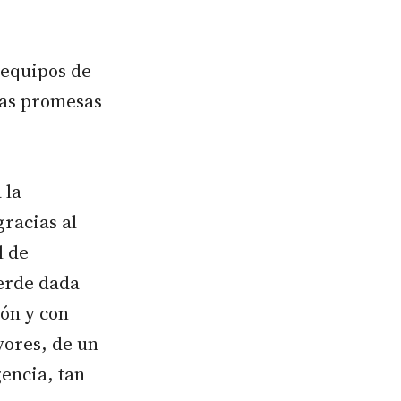
s equipos de
las promesas
 la
gracias al
l de
verde dada
ión y con
yores, de un
encia, tan