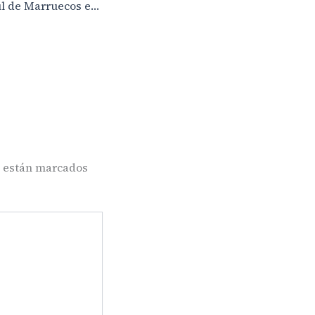
¿Entregó la cónsul de Marruecos en Canarias al rey alauita el artículo «Carta a Mohamed VI», de Juan de la Cruz?
s están marcados