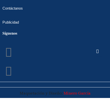
Contáctanos
Publicidad
Síguenos
Facebook
Instagram
Maquetación y Diseño:
Minero García
© 2026 Maspalomasplus.com