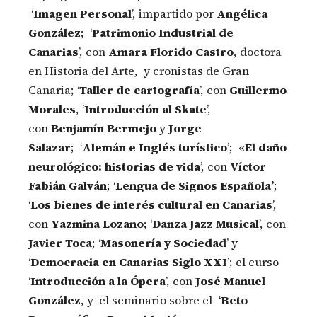
‘
Imagen Personal
’, impartido por
Angélica
González
; ‘
Patrimonio Industrial de
Canarias
’, con
Amara Florido Castro
, doctora
en Historia del Arte, y cronistas de Gran
Canaria; ‘
Taller de cartografía
’, con
Guillermo
Morales
, ‘
Introducción al Skate
’,
con
Benjamín Bermejo
y
Jorge
Salazar
; ‘
Alemán e Inglés turístico
’; «
El daño
neurológico: historias de vida
’, con
Víctor
Fabián Galván
; ‘
Lengua de Signos Española’
;
‘
Los bienes de interés cultural en Canarias
’,
con
Yazmina Lozano
; ‘
Danza Jazz Musical
’, con
Javier Toca
; ‘
Masonería y Sociedad
’ y
‘
Democracia en Canarias Siglo XXI
’; el curso
‘
Introducción a la Ópera
’, con
José Manuel
González
, y el seminario sobre el
‘Reto