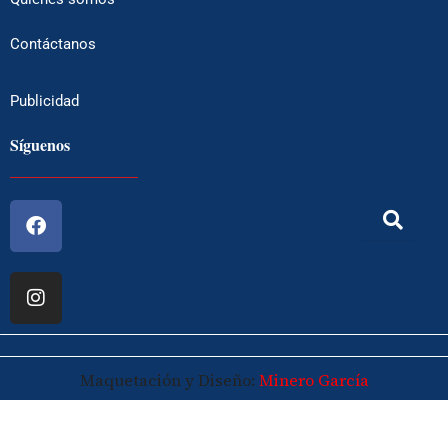
Contáctanos
Publicidad
Síguenos
Facebook
Instagram
Maquetación y Diseño:
Minero García
© 2026 Maspalomasplus.com