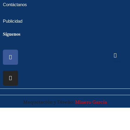
Contáctanos
Publicidad
Síguenos
Facebook
Instagram
Maquetación y Diseño:
Minero García
© 2026 Maspalomasplus.com