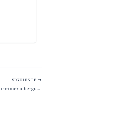
SIGUIENTE
Tunte proyecta su primer albergue de peregrinos como eje estratégico del Jacobeo 2027