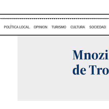
Ir
al
contenido
POLÍTICA LOCAL
OPINION
TURISMO
CULTURA
SOCIEDAD
Mnozil
de Tr