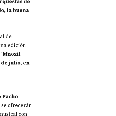
orquestas de
io, la buena
al de
na edición
 ‘Mnozil
de julio, en
o
Pacho
 se ofrecerán
 musical con