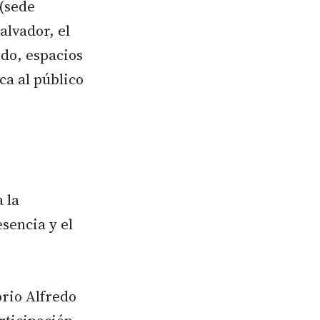
 (sede
alvador, el
rdo, espacios
ca al público
a la
esencia y el
orio Alfredo