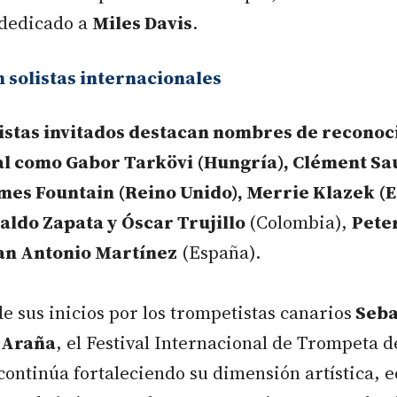
 dedicado a
Miles Davis
.
n solistas internacionales
tistas invitados destacan nombres de reconoc
al como Gabor Tarkövi (Hungría), Clément Sa
ames Fountain (Reino Unido), Merrie Klazek (
aldo Zapata y Óscar Trujillo
(Colombia),
Pete
an Antonio Martínez
(España).
e sus inicios por los trompetistas canarios
Sebas
 Araña
, el Festival Internacional de Trompeta d
ntinúa fortaleciendo su dimensión artística, e