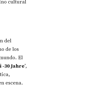
no cultural
n del
no de los
 mundo. El
i -30 Jahre
’,
tica,
en escena.