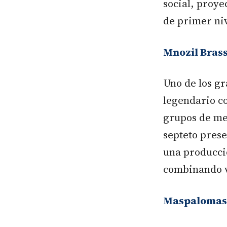
social, proy
de primer niv
Mnozil Brass
Uno de los gr
legendario co
grupos de me
septeto pres
una producció
combinando v
Maspalomas 