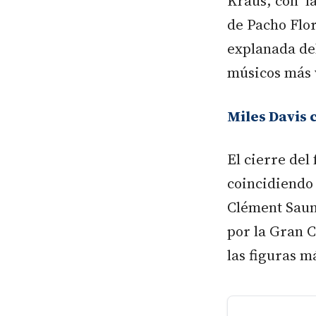
Kraus, con l
de Pacho Flor
explanada de
músicos más v
Miles Davis c
El cierre del
coincidiendo 
Clément Sauni
por la Gran 
las figuras má