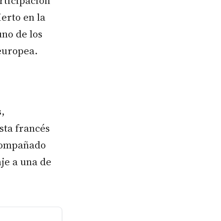
rticipación
erto en la
uno de los
 europea.
s,
sta francés
acompañado
je a una de