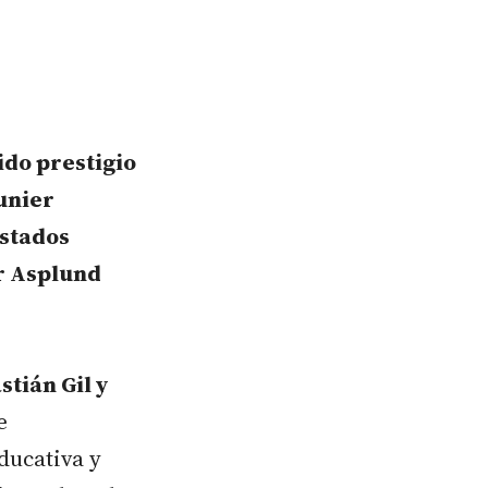
ido prestigio
unier
Estados
r Asplund
tián Gil y
e
ducativa y