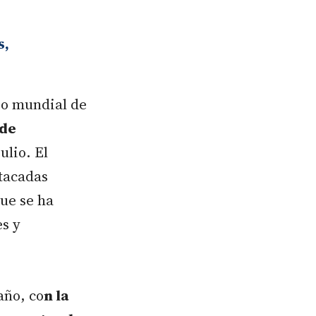
s,
ro mundial de
 de
ulio. El
tacadas
que se ha
es y
año, co
n la