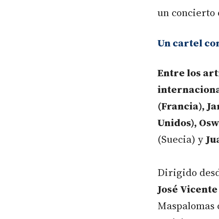
un concierto
Un cartel co
Entre los ar
internacion
(Francia), J
Unidos), Osw
(Suecia) y
Ju
Dirigido desd
José Vicente
Maspalomas co