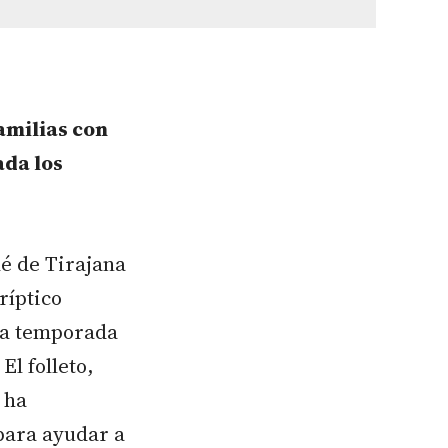
familias con
ada los
é de Tirajana
ríptico
sta temporada
El folleto,
 ha
para ayudar a