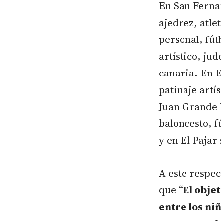
En San Ferna
ajedrez, atle
personal, fút
artístico, jud
canaria. En E
patinaje artí
Juan Grande l
baloncesto, f
y en El Pajar
A este respe
que “
El objet
entre los ni