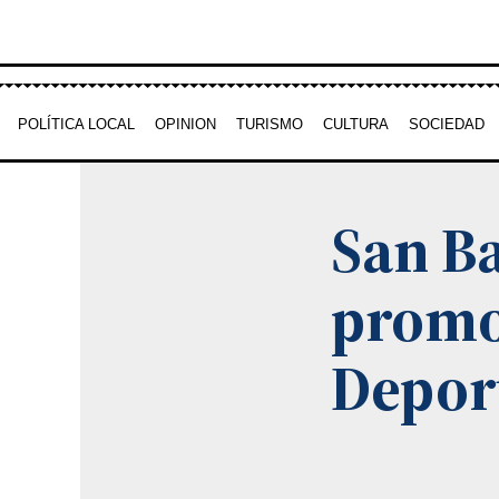
Ir
al
contenido
POLÍTICA LOCAL
OPINION
TURISMO
CULTURA
SOCIEDAD
San B
promo
Depor