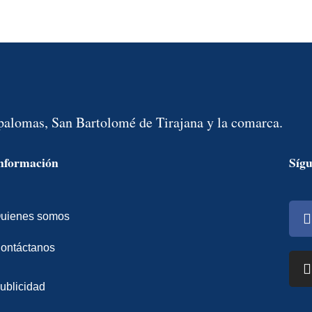
spalomas, San Bartolomé de Tirajana y la comarca.
nformación
Síg
uienes somos
ontáctanos
ublicidad