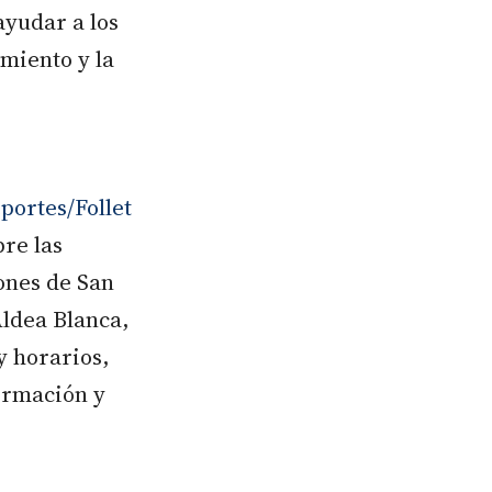
ayudar a los
imiento y la
ortes/Follet
bre las
iones de San
Aldea Blanca,
y horarios,
formación y