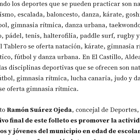
ndo los deportes que se pueden practicar son na
tismo, escalada, baloncesto, danza, kárate, gosh
bol, gimnasia rítmica, danza urbana, taekwondo
o, pádel, tenis, halterofilia, paddle surf, rugby 
l Tablero se oferta natación, kárate, gimnasia r
stico, fútbol y danza urbana. En El Castillo, Alde
as disciplinas deportivas que se ofrecen son na
útbol, gimnasia rítmica, lucha canaria, judo y 
 se oferta gimnasia rítmica.
cto
Ramón Suárez Ojeda
, concejal de Deportes,
ivo final de este folleto es promover la activ
ños y jóvenes del municipio en edad de escola