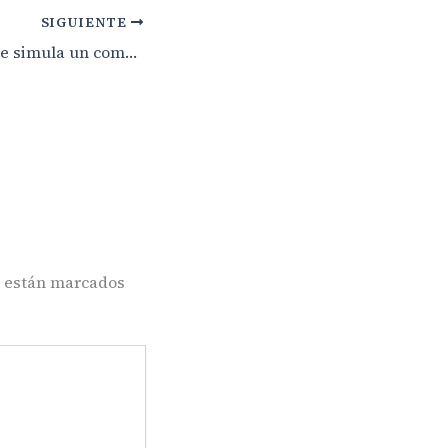
SIGUIENTE
El Ejército del Aire simula un combate sobre Canarias con 50 aviones para entrenar la defensa de España
s están marcados