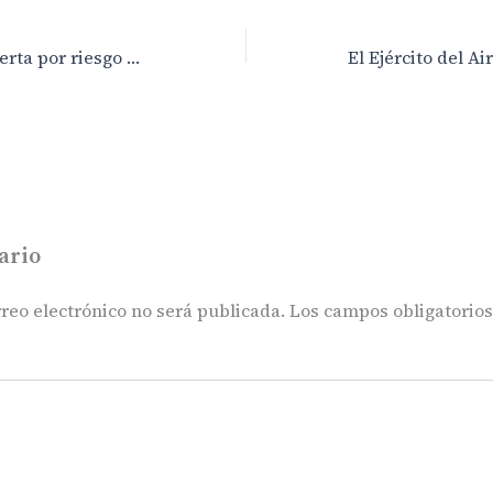
Gran Canaria en alerta por riesgo de incendios forestales a partir de 400 metros sobre el nivel del mar
ario
reo electrónico no será publicada.
Los campos obligatorio