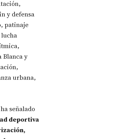
tación,
in y defensa
, patinaje
y lucha
ítmica,
a Blanca y
tación,
danza urbana,
 ha señalado
idad deportiva
rización,