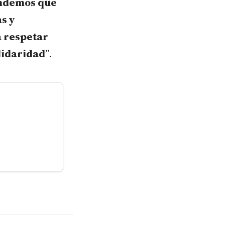
endemos que
s y
a respetar
olidaridad
”.