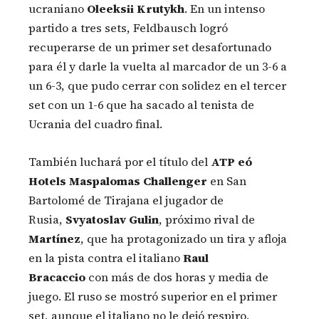
ucraniano
Oleeksii Krutykh
. En un intenso
partido a tres sets, Feldbausch logró
recuperarse de un primer set desafortunado
para él y darle la vuelta al marcador de un 3-6 a
un 6-3, que pudo cerrar con solidez en el tercer
set con un 1-6 que ha sacado al tenista de
Ucrania del cuadro final.
También luchará por el título del
ATP eó
Hotels Maspalomas Challenger
en San
Bartolomé de Tirajana el jugador de
Rusia,
Svyatoslav Gulin
, próximo rival de
Martínez
, que ha protagonizado un tira y afloja
en la pista contra el italiano
Raul
Bracaccio
con más de dos horas y media de
juego. El ruso se mostró superior en el primer
set, aunque el italiano no le dejó respiro.