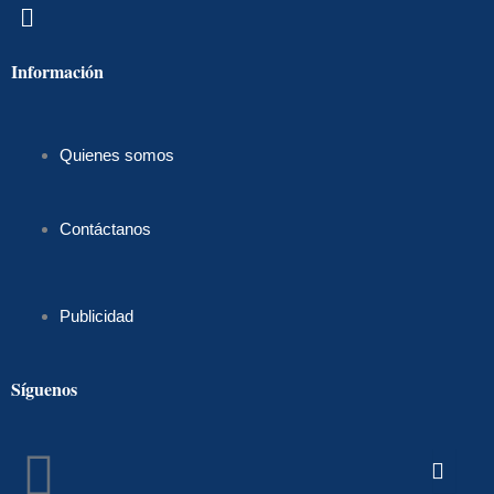
Menú
Información
Quienes somos
Contáctanos
Publicidad
Síguenos
Facebook
Instagram