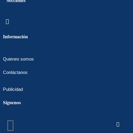
Secciones
Menú
Información
Quienes somos
Contáctanos
Publicidad
Síguenos
Facebook
Instagram