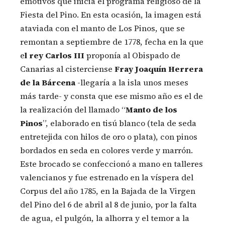
emotivos que inicia el programa religioso de la
Fiesta del Pino. En esta ocasión, la imagen está
ataviada con el manto de Los Pinos, que se
remontan a septiembre de 1778, fecha en la que
e
l rey Carlos III
proponía al Obispado de
Canarias al cisterciense
Fray Joaquín Herrera
de la Bárcena
-llegaría a la isla unos meses
más tarde- y consta que ese mismo año es el de
la realización del llamado “
Manto de los
Pinos
”, elaborado en tisú blanco (tela de seda
entretejida con hilos de oro o plata), con pinos
bordados en seda en colores verde y marrón.
Este brocado se confeccionó a mano en talleres
valencianos y fue estrenado en la víspera del
Corpus del año 1785, en la Bajada de la Virgen
del Pino del 6 de abril al 8 de junio, por la falta
de agua, el pulgón, la alhorra y el temor a la