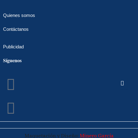
Quienes somos
Contáctanos
Publicidad
Síguenos
Facebook
Instagram
Maquetación y Diseño:
Minero García