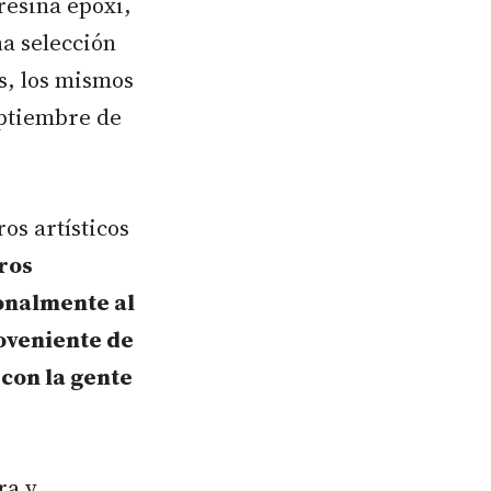
resina epoxi,
na selección
s, los mismos
eptiembre de
os artísticos
ros
onalmente al
roveniente de
con la gente
ra y