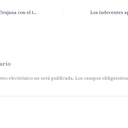
San Bartolomé de Tirajana con el tejido social y el futuro de las ONG´s
ario
reo electrónico no será publicada.
Los campos obligatorio