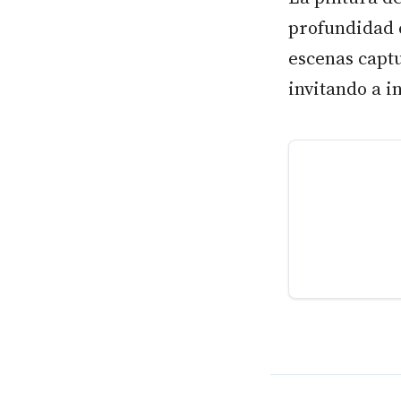
profundidad c
escenas captu
invitando a i