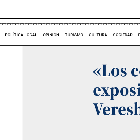
Ir
al
contenido
POLÍTICA LOCAL
OPINION
TURISMO
CULTURA
SOCIEDAD
«Los c
exposi
Veres