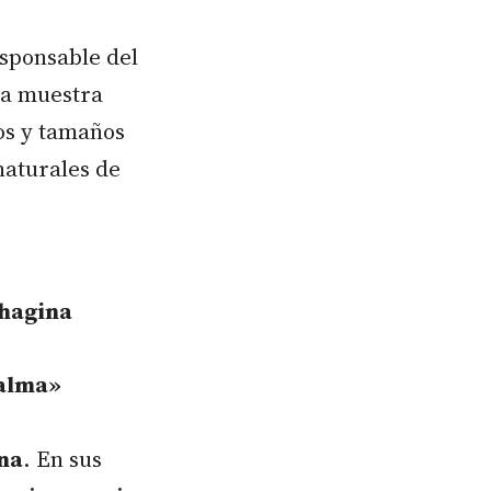
esponsable del
 la muestra
os y tamaños
naturales de
chagina
 alma»
na
. En sus