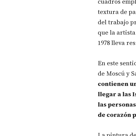
cuadros emple
textura de pa
del trabajo p
que la artist
1978 lleva re
En este senti
de Moscú y S
contienen un
llegar a las 
las personas
de corazón 
La pintura d