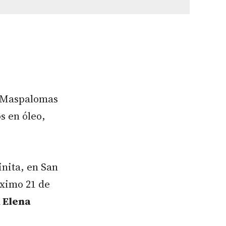
e Maspalomas
s en óleo,
inita, en San
óximo 21 de
a
Elena