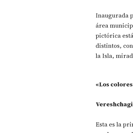
Inaugurada po
área municip
pictórica est
distintos, co
la Isla, mira
«Los colores
Vereshchagin
Esta es la pr