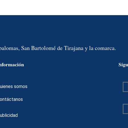
spalomas, San Bartolomé de Tirajana y la comarca.
nformación
Síg
uienes somos
ontáctanos
ublicidad