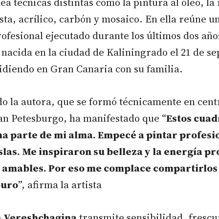
a técnicas distintas como la pintura al óleo, la 
sta, acrílico, carbón y mosaico. En ella reúne u
rofesional ejecutado durante los últimos dos año
a nacida en la ciudad de Kaliningrado el 21 de s
sidiendo en Gran Canaria con su familia.
do la autora, que se formó técnicamente en centr
an Petesburgo, ha manifestado que “
Estos cuad
a parte de mi alma. Empecé a pintar profesi
Islas. Me inspiraron su belleza y la energía p
 amables. Por eso me complace compartirlos 
puro
”, afirma la artista
e
Vereshchagina
transmite sensibilidad, frescu