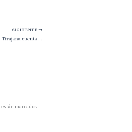
SIGUIENTE
San Bartolomé de Tirajana cuenta un presupuesto de 102,5 millones de euros para 2025
s están marcados