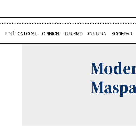
Ir
al
contenido
POLÍTICA LOCAL
OPINION
TURISMO
CULTURA
SOCIEDAD
Moder
Maspa