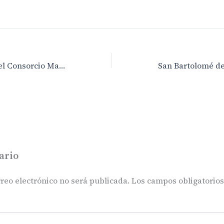
La Junta Rectora del Consorcio Maspalomas Gran Canaria valora la gestión para la mejora de Maspalomas
ario
reo electrónico no será publicada.
Los campos obligatorio