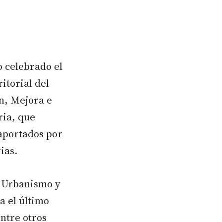
o celebrado el
itorial del
n, Mejora e
ria, que
 aportados por
ias.
de Urbanismo y
da el último
ntre otros