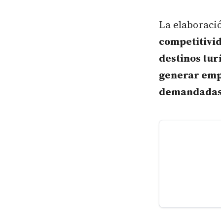
La elaboraci
competitivi
destinos tur
generar empl
demandadas 