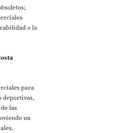
obsoletos;
merciales
cabilidad o la
Costa
rciales para
o deportivas,
de las
moviendo un
ales.