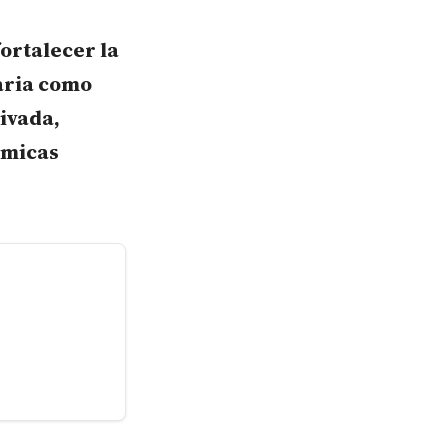
fortalecer la
aria como
rivada,
ómicas