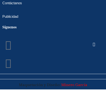
Contáctanos
Publicidad
Síguenos
Facebook
Instagram
Maquetación y Diseño:
Minero García
© 2026 Maspalomasplus.com