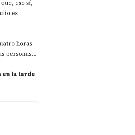
que, eso sí,
ulio es
cuatro horas
tas personas…
 en la tarde