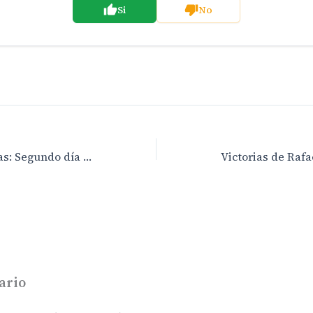
Si
No
Hoy, en Maspalomas: Segundo día del mejor soul mundial
ario