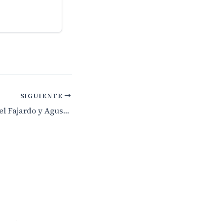
SIGUIENTE
Victorias de Rafael Fajardo y Agustín Navarro en el «XXII Torneo de Golf Boulevard El Faro»