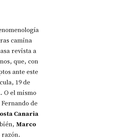
 fenomenología
ntras camina
asa revista a
nos, que, con
ptos ante este
cula, 19 de
s… O el mismo
n Fernando de
osta Canaria
mbién,
Marco
 razón.