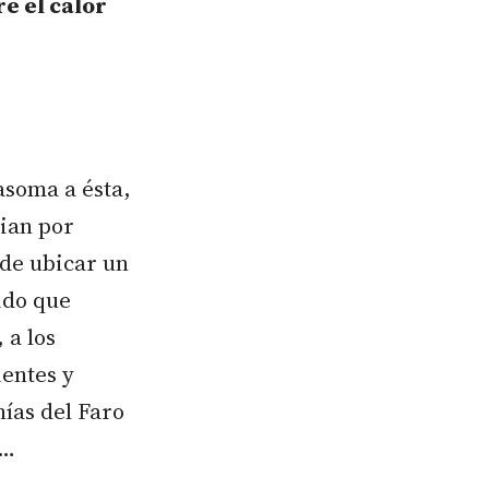
re el calor
 asoma a ésta,
cian por
de ubicar un
nido que
 a los
entes y
nías del Faro
l…