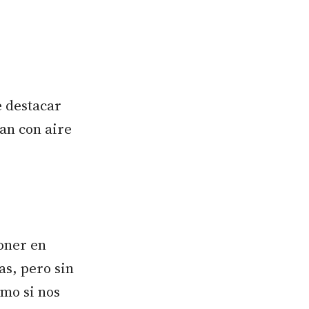
e destacar
tan con aire
poner en
as, pero sin
mo si nos