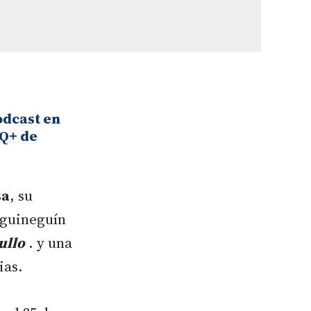
odcast en
IQ+ de
sa
, su
rguineguín
ullo
. y una
ias.