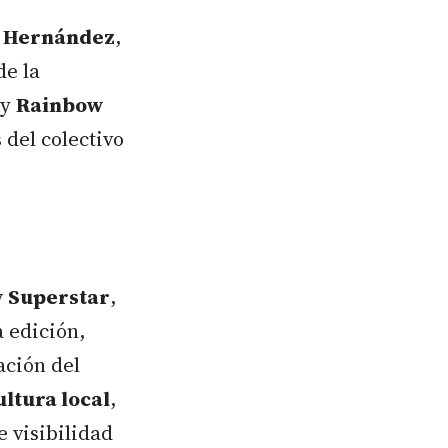
r Hernández
,
de la
 y
Rainbow
del colectivo
 Superstar
,
a edición,
ación del
ultura local
,
 visibilidad