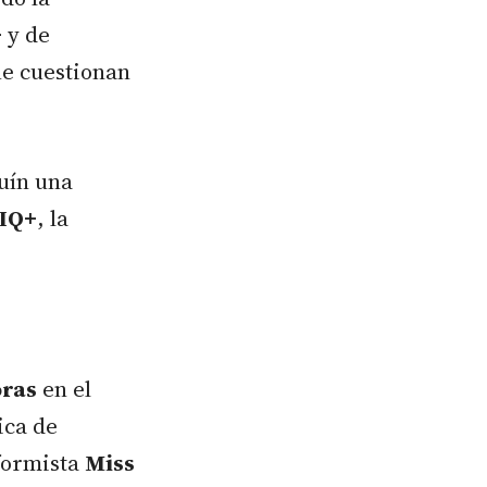
+
y de
ue cuestionan
uín una
IQ+
, la
oras
en el
tica de
sformista
Miss