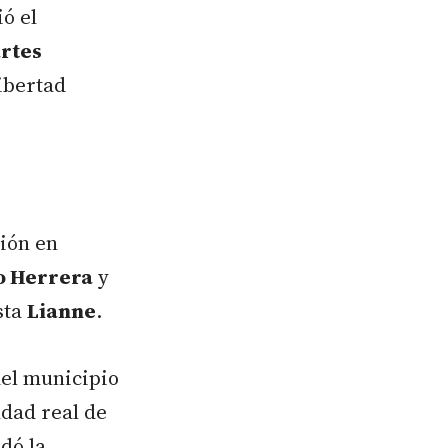
ó el
rtes
libertad
ión en
o Herrera
y
sta
Lianne
.
del municipio
ldad real de
dó la