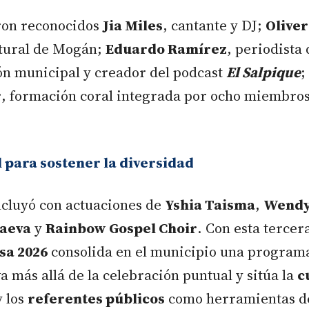
ron reconocidos
Jia Miles
, cantante y DJ;
Olive
tural de Mogán;
Eduardo Ramírez
, periodista 
ón municipal y creador del podcast
El Salpique
;
r
, formación coral integrada por ocho miembros 
l para sostener la diversidad
ncluyó con actuaciones de
Yshia Taisma
,
Wendy
aeva
y
Rainbow Gospel Choir
. Con esta tercer
sa 2026
consolida en el municipio una program
a más allá de la celebración puntual y sitúa la
c
 los
referentes públicos
como herramientas de