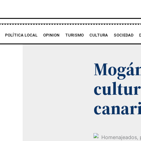
Ir
al
contenido
POLÍTICA LOCAL
OPINION
TURISMO
CULTURA
SOCIEDAD
Mogán
cultur
canar