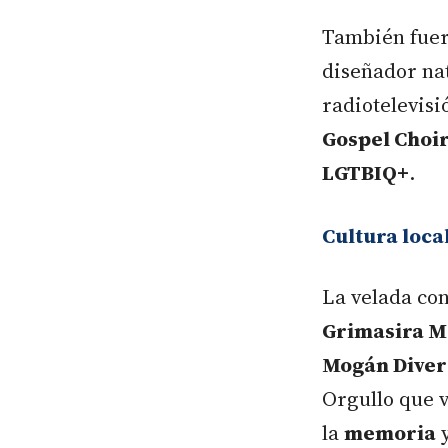
También fue
diseñador na
radiotelevisi
Gospel Choi
LGTBIQ+
.
Cultura loca
La velada co
Grimasira M
Mogán Diver
Orgullo que v
la
memoria
y