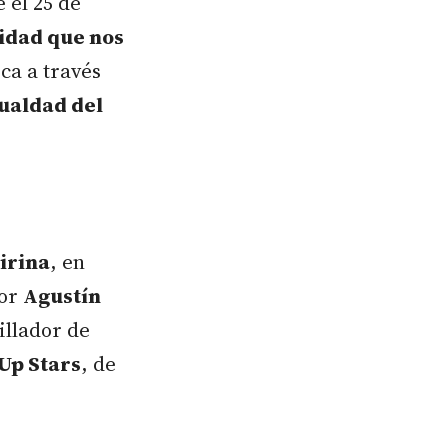
 el 25 de
sidad que nos
ca a través
gualdad del
irina
, en
por
Agustín
illador de
Up Stars
, de