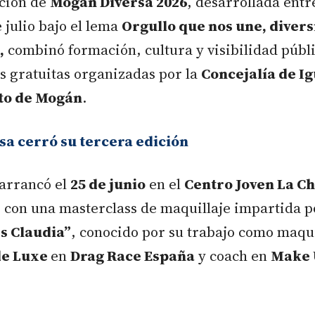
ción de
Mogán Diversa 2026
, desarrollada entre
e julio bajo el lema
Orgullo que nos une, diver
,
combinó formación, cultura y visibilidad públi
s gratuitas organizadas por la
Concejalía de I
to de Mogán
.
a cerró su tercera edición
arrancó el
25 de junio
en el
Centro Joven La Ch
 con una masterclass de maquillaje impartida 
s Claudia”
, conocido por su trabajo como maqu
e Luxe
en
Drag Race España
y coach en
Make 