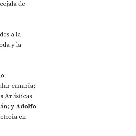
ncejala de
dos a la
oda y la
no
ular canaria;
s Artísticas
gán; y
Adolfo
ctoria en