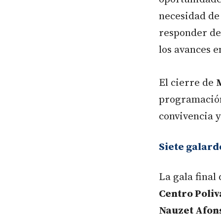
necesidad de
responder des
los avances e
El cierre de
programación
convivencia y
Siete galardo
La gala final
Centro Poli
Nauzet Afon