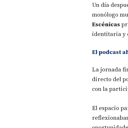
Un día despu
monólogo mu
Escénicas
pr
identitaria y
El podcast 
La jornada fi
directo del p
con la partic
El espacio pa
reflexionaban
oportunidades