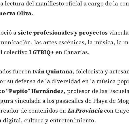
la lectura del manifiesto oficial a cargo de la co
nerva Oliva
.
noció a
siete profesionales y proyectos
vincula
omunicación, las artes escénicas, la música, la m
el colectivo
LGTBIQ+
en Canarias.
ados fueron
Iván Quintana
, folclorista y artesa
or su defensa de la diversidad en la música pop
sco “Pepito” Hernández
, profesor de las Escuela
gura vinculada a los pasacalles de Playa de Mo
creador de contenidos en
La Provincia
con traye
digital, cultura y entretenimiento.