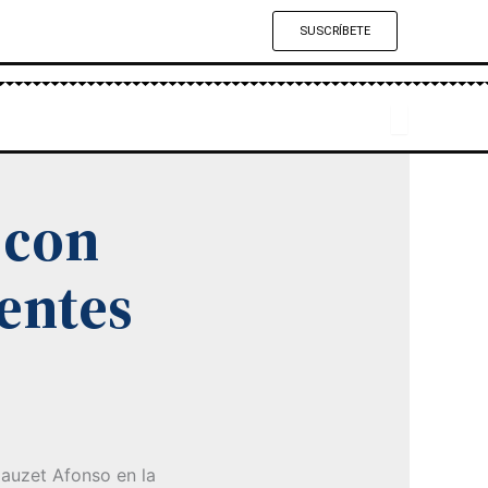
SUSCRÍBETE
 con
entes