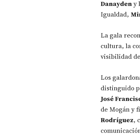
Danayden
y 
Igualdad,
Mi
La gala reco
cultura, la c
visibilidad d
Los galardon
distinguido p
José Franci
de Mogán y fi
Rodríguez
, 
comunicación 