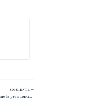
SIGUIENTE
Daniel Bazán asume la presidencia del Rotary Club Maspalomas