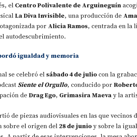
és, el
Centro Polivalente de Arguineguín
acogi
sical
La Diva Invisible
, una producción de
Ama
otagonizada por
Alicia Ramos
, centrada en la 
 el autodescubrimiento.
abordó igualdad y memoria
nal se celebró el
sábado 4 de julio
con la grabac
odcast
Siente
el Orgullo
, conducido por
Robert
ipación de
Drag Ego
,
Grimasira Maeva
y la arti
rtió de piezas audiovisuales en las que vecinos 
 sobre el origen del
28 de junio
y sobre la igua
. A partir de esas intervenciones, la mesa abor