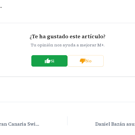
.
¿Te ha gustado este artículo?
Tu opinión nos ayuda a mejorar M+.
Si
No
La brillantez del Gran Canaria Swin Week celebrado en Maspalomas