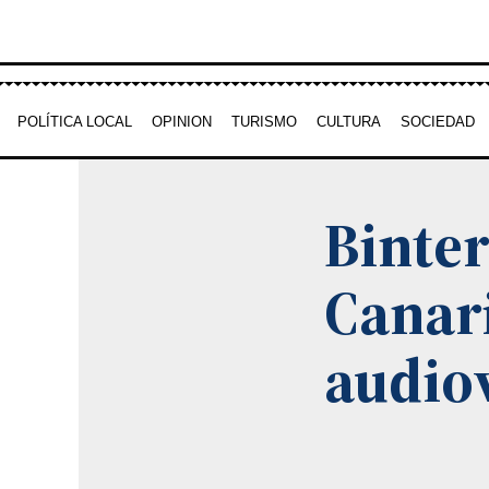
Ir
al
contenido
POLÍTICA LOCAL
OPINION
TURISMO
CULTURA
SOCIEDAD
Binte
Canari
audio