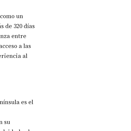
o como un
s de 320 días
anza entre
acceso a las
eriencia al
nínsula es el
n su