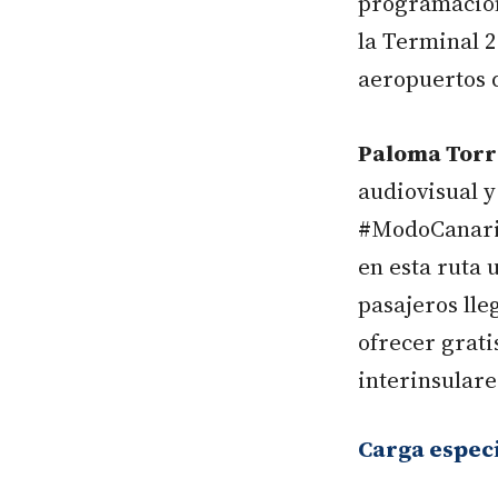
programación 
la Terminal 2
aeropuertos 
Paloma Torr
audiovisual y
#ModoCanario
en esta ruta 
pasajeros lle
ofrecer grati
interinsulare
Carga especi