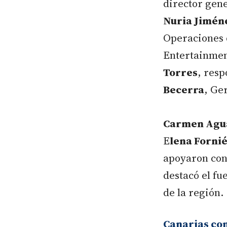
director gen
Nuria Jimén
Operaciones 
Entertainment
Torres
, resp
Becerra
, Ge
Carmen Agu
E
lena Forni
apoyaron con 
destacó el fue
de la región.
Canarias com