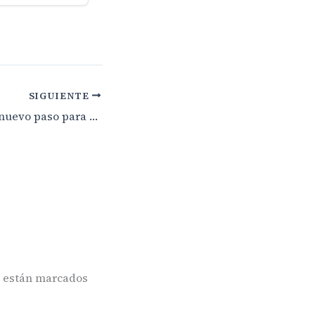
SIGUIENTE
El Tablero da un nuevo paso para ampliar su suelo urbano
s están marcados