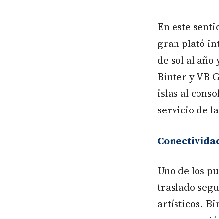
En este senti
gran plató in
de sol al año
Binter y VB G
islas al cons
servicio de l
Conectividad
Uno de los pu
traslado segu
artísticos. B