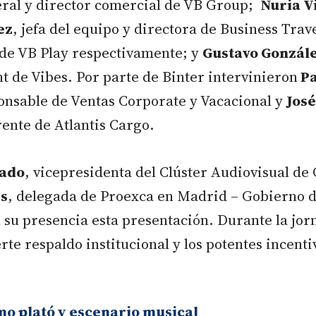
eral y director comercial de VB Group;
Nuria V
ez
, jefa del equipo y directora de Business Trave
de VB Play respectivamente; y
Gustavo Gonzál
 de Vibes. Por parte de Binter intervinieron
P
onsable de Ventas Corporate y Vacacional y
José
rente de Atlantis Cargo.
ado
, vicepresidenta del Clúster Audiovisual de 
és
, delegada de Proexca en Madrid – Gobierno d
su presencia esta presentación. Durante la jor
rte respaldo institucional y los potentes incenti
o plató y escenario musical