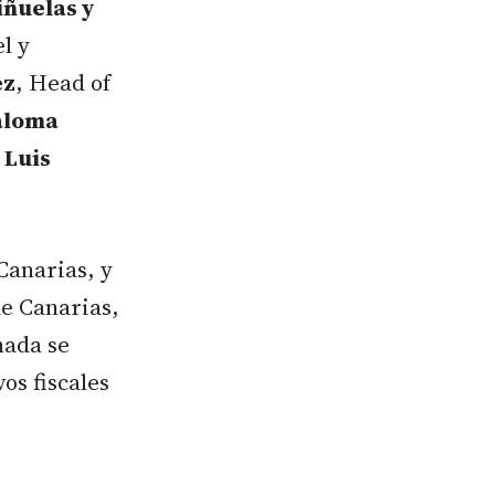
iñuelas y
l y
ez
, Head of
aloma
 Luis
Canarias, y
e Canarias,
nada se
vos fiscales