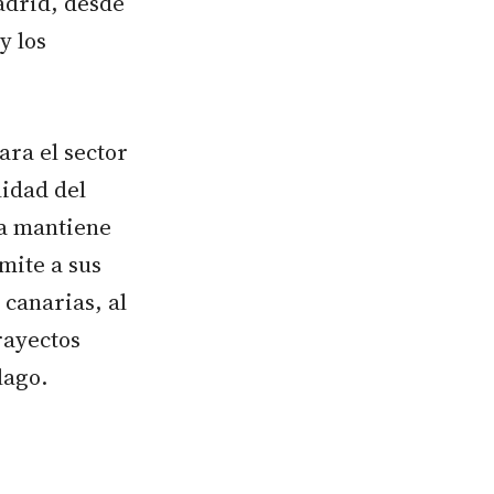
adrid, desde
y los
ara el sector
lidad del
a mantiene
mite a sus
 canarias, al
rayectos
lago.