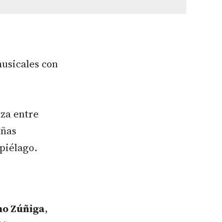
musicales con
za entre
añas
ipiélago.
o Zúñiga
,