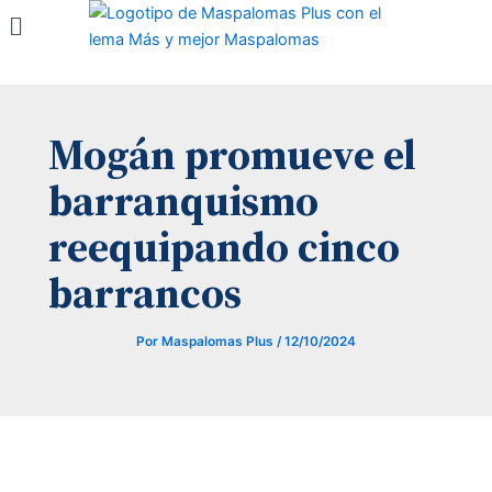
Menú
Ir
al
contenido
Mogán promueve el
barranquismo
reequipando cinco
barrancos
Por
Maspalomas Plus
/
12/10/2024