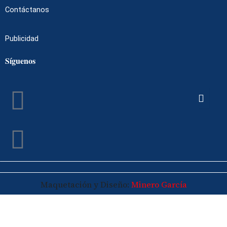
Contáctanos
Publicidad
Síguenos
Facebook
Instagram
Maquetación y Diseño:
Minero García
© 2026 Maspalomasplus.com