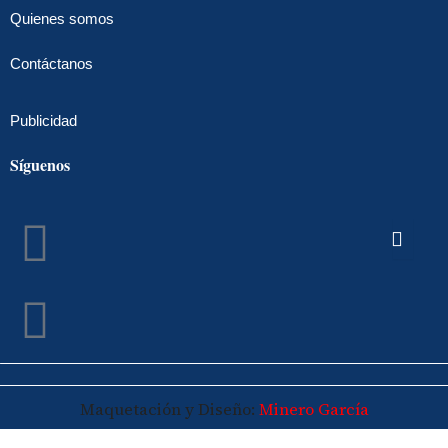
Quienes somos
Contáctanos
Publicidad
Síguenos
Facebook
Instagram
Maquetación y Diseño:
Minero García