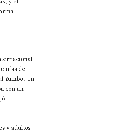
s, y el
forma
nternacional
ademias de
ial Yumbo. Un
ba con un
jó
es y adultos