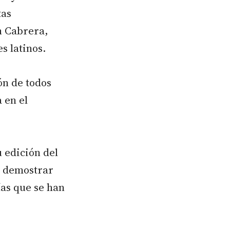
tas
n Cabrera,
s latinos.
ón de todos
 en el
 edición del
ra demostrar
ías que se han