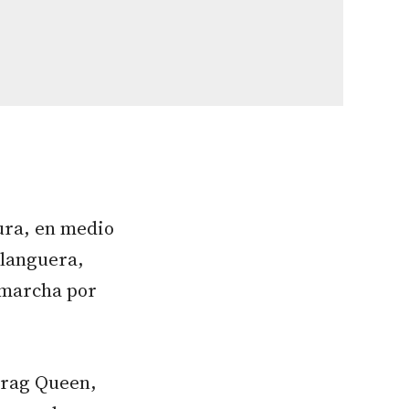
ura, en medio
llanguera,
 marcha por
 Drag Queen,