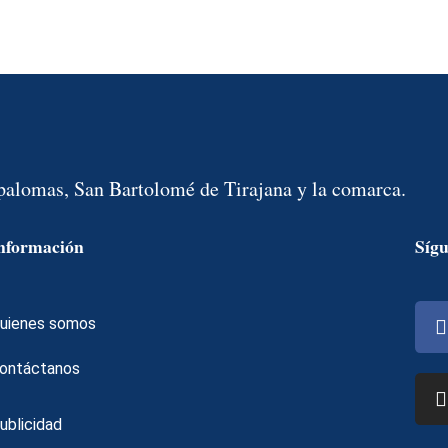
spalomas, San Bartolomé de Tirajana y la comarca.
nformación
Síg
uienes somos
ontáctanos
ublicidad