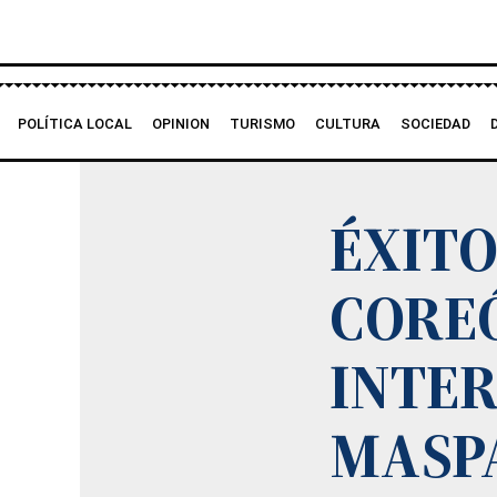
Ir
al
contenido
POLÍTICA LOCAL
OPINION
TURISMO
CULTURA
SOCIEDAD
ÉXITO
CORE
INTER
MASP