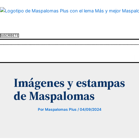
Menú
Ir
al
contenido
SUSCRÍBETE
Menú
Imágenes y estampas
de Maspalomas
Por
Maspalomas Plus
/
04/09/2024