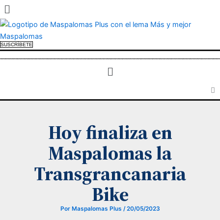
Menú
Ir
al
contenido
SUSCRÍBETE
Menú
Hoy finaliza en
Maspalomas la
Transgrancanaria
Bike
Por
Maspalomas Plus
/
20/05/2023