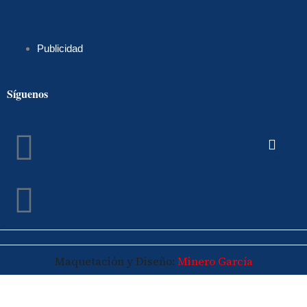
Publicidad
Síguenos
Facebook
Instagram
Maquetación y Diseño:
Minero García
© 2026 Maspalomasplus.com