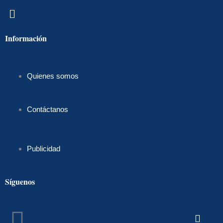
Menú
Información
Quienes somos
Contáctanos
Publicidad
Síguenos
Facebook
Instagram