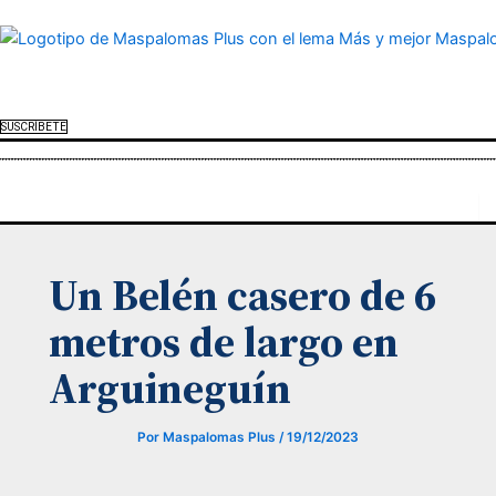
Menú
Ir
al
contenido
SUSCRÍBETE
Menú
Un Belén casero de 6
metros de largo en
Arguineguín
Por
Maspalomas Plus
/
19/12/2023