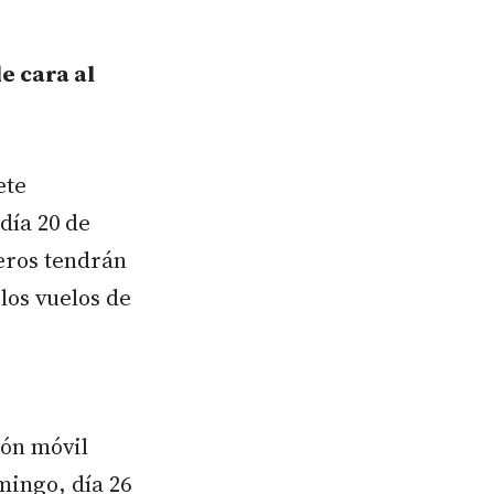
e cara al
ete
día 20 de
jeros tendrán
los vuelos de
ión móvil
mingo, día 26