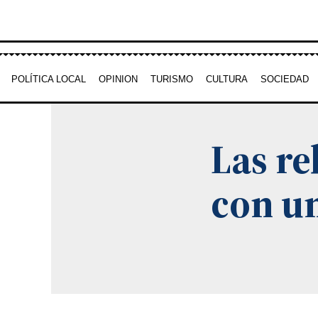
Ir
al
contenido
POLÍTICA LOCAL
OPINION
TURISMO
CULTURA
SOCIEDAD
Las re
con u