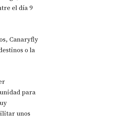
tre el día 9
eos, Canaryfly
destinos o la
er
tunidad para
muy
litar unos